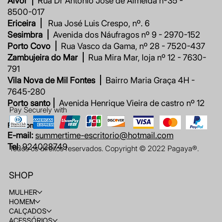
Alvor |
Rua Dr António José de Almeida nº35 -
8500-017
Ericeira |
Rua José Luis Crespo, nº. 6
Sesimbra |
Avenida dos Náufragos nº 9 - 2970-152
Porto Covo |
Rua Vasco da Gama, nº 28 - 7520-437
Zambujeira do Mar |
Rua Mira Mar, loja nº 12 - 7630-
791
Vila Nova de Mil Fontes |
Bairro Maria Graça 4H -
7645-280
Porto santo |
Avenida Henrique Vieira de castro nº 12
Pay Securely with
Fale connosco
E-mail:
summertime-escritorio@hotmail.com
Tel
: 924028749
Todos os direitos reservados. Copyright © 2022 Pagaya®.
SHOP
MULHER
HOMEM
CALÇADOS
ACESSÓRIOS