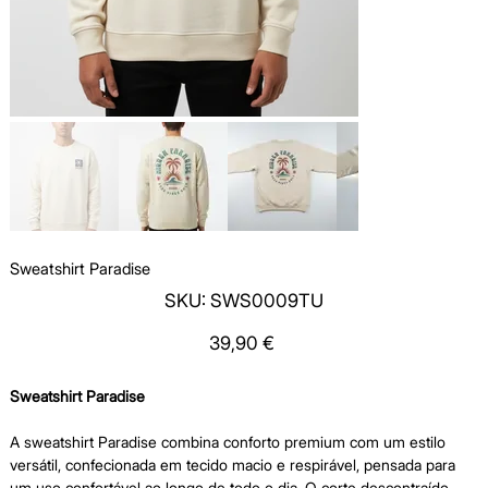
Sweatshirt Paradise
SKU
SKU:
SWS0009TU
SWS0009TU
Price
39,90 €
Sweatshirt Paradise
A sweatshirt Paradise combina conforto premium com um estilo
versátil, confecionada em tecido macio e respirável, pensada para
um uso confortável ao longo de todo o dia. O corte descontraído