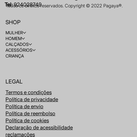
Tel
: 924028749
Todos os direitos reservados. Copyright © 2022 Pagaya®.
SHOP
MULHER
HOMEM
CALÇADOS
ACESSÓRIOS
CRIANÇA
LEGAL
Termos e condições
Política de privacidade
Política de envio
Política de reembolso
Política de cookies
Declaração de acessibilidade
reclamações