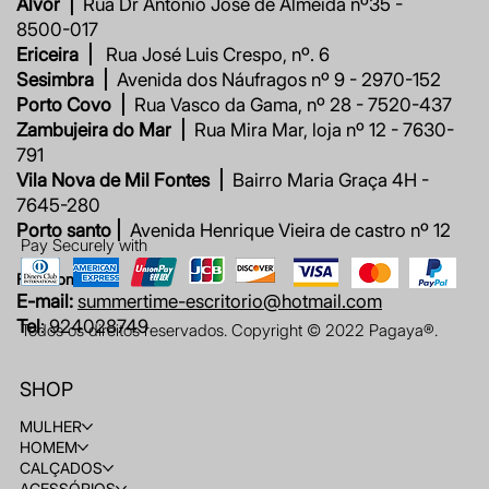
Alvor |
Rua Dr António José de Almeida nº35 -
8500-017
Ericeira |
Rua José Luis Crespo, nº. 6
Sesimbra |
Avenida dos Náufragos nº 9 - 2970-152
Porto Covo |
Rua Vasco da Gama, nº 28 - 7520-437
Zambujeira do Mar |
Rua Mira Mar, loja nº 12 - 7630-
791
Vila Nova de Mil Fontes |
Bairro Maria Graça 4H -
7645-280
Porto santo |
Avenida Henrique Vieira de castro nº 12
Pay Securely with
Fale connosco
E-mail:
summertime-escritorio@hotmail.com
Tel
: 924028749
Todos os direitos reservados. Copyright © 2022 Pagaya®.
SHOP
MULHER
HOMEM
CALÇADOS
ACESSÓRIOS