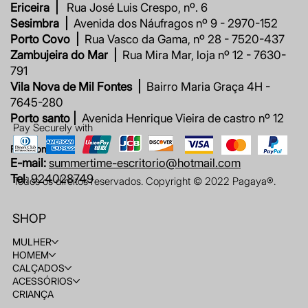
Ericeira |
Rua José Luis Crespo, nº. 6
Sesimbra |
Avenida dos Náufragos nº 9 - 2970-152
Porto Covo |
Rua Vasco da Gama, nº 28 - 7520-437
Zambujeira do Mar |
Rua Mira Mar, loja nº 12 - 7630-
791
Vila Nova de Mil Fontes |
Bairro Maria Graça 4H -
7645-280
Porto santo |
Avenida Henrique Vieira de castro nº 12
Pay Securely with
Fale connosco
E-mail:
summertime-escritorio@hotmail.com
Tel
: 924028749
Todos os direitos reservados. Copyright © 2022 Pagaya®.
SHOP
MULHER
HOMEM
CALÇADOS
ACESSÓRIOS
CRIANÇA