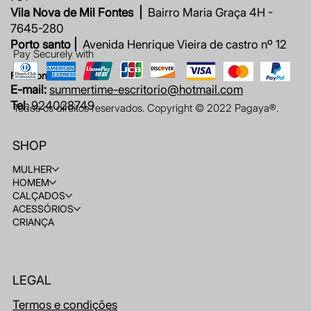
Vila Nova de Mil Fontes |
Bairro Maria Graça 4H -
7645-280
Porto santo |
Avenida Henrique Vieira de castro nº 12
Pay Securely with
Fale connosco
E-mail:
summertime-escritorio@hotmail.com
Tel
: 924028749
Todos os direitos reservados. Copyright © 2022 Pagaya®.
SHOP
MULHER
HOMEM
CALÇADOS
ACESSÓRIOS
CRIANÇA
LEGAL
Termos e condições