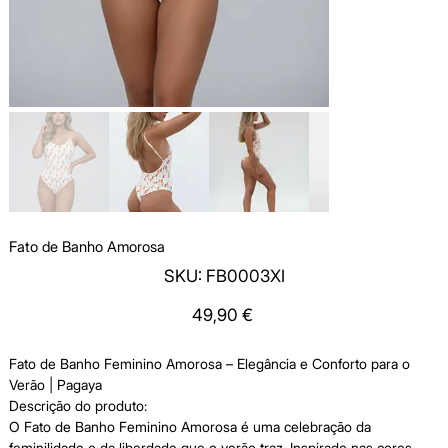
Fato de Banho Amorosa
SKU
SKU:
FB0003XI
FB0003XI
Price
49,90 €
Fato de Banho Feminino Amorosa – Elegância e Conforto para o
Verão | Pagaya
Descrição do produto:
O Fato de Banho Feminino Amorosa é uma celebração da
feminilidade e da liberdade que o verão traz. Inspirado nas cores