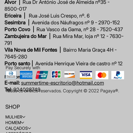
Alvor |
Rua Dr António José de Almeida nº35 -
8500-017
Ericeira |
Rua José Luis Crespo, nº. 6
Sesimbra |
Avenida dos Náufragos nº 9 - 2970-152
Porto Covo |
Rua Vasco da Gama, nº 28 - 7520-437
Zambujeira do Mar |
Rua Mira Mar, loja nº 12 - 7630-
791
Vila Nova de Mil Fontes |
Bairro Maria Graça 4H -
7645-280
Porto santo |
Avenida Henrique Vieira de castro nº 12
Pay Securely with
Fale connosco
E-mail:
summertime-escritorio@hotmail.com
Tel
: 924028749
Todos os direitos reservados. Copyright © 2022 Pagaya®.
SHOP
MULHER
HOMEM
CALÇADOS