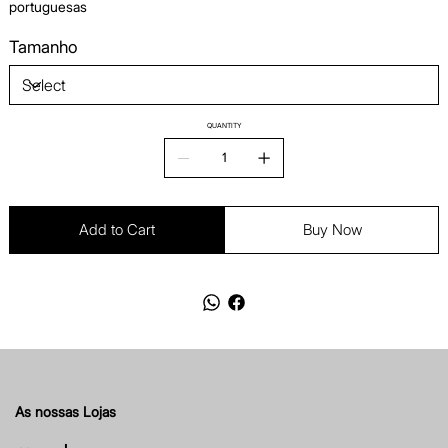
portuguesas
Tamanho
QUANTITY
Add to Cart
Buy Now
As nossas Lojas