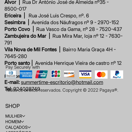
Alvor |
Rua Dr António José de Almeida nº35 -
8500-017
Ericeira |
Rua José Luis Crespo, nº. 6
Sesimbra |
Avenida dos Náufragos nº 9 - 2970-152
Porto Covo |
Rua Vasco da Gama, nº 28 - 7520-437
Zambujeira do Mar |
Rua Mira Mar, loja nº 12 - 7630-
791
Vila Nova de Mil Fontes |
Bairro Maria Graça 4H -
7645-280
Porto santo |
Avenida Henrique Vieira de castro nº 12
Pay Securely with
Fale connosco
E-mail:
summertime-escritorio@hotmail.com
Tel
: 924028749
Todos os direitos reservados. Copyright © 2022 Pagaya®.
SHOP
MULHER
HOMEM
CALÇADOS