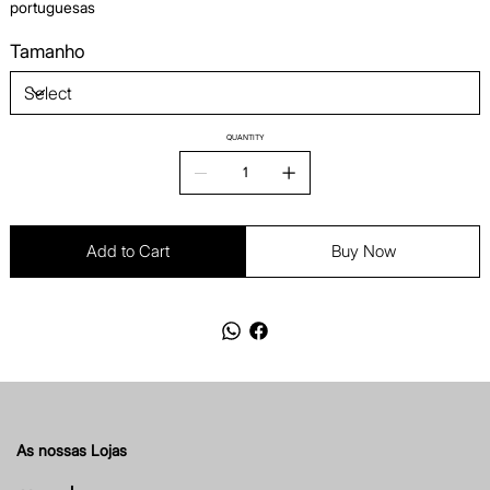
portuguesas
Tamanho
QUANTITY
Add to Cart
Buy Now
As nossas Lojas