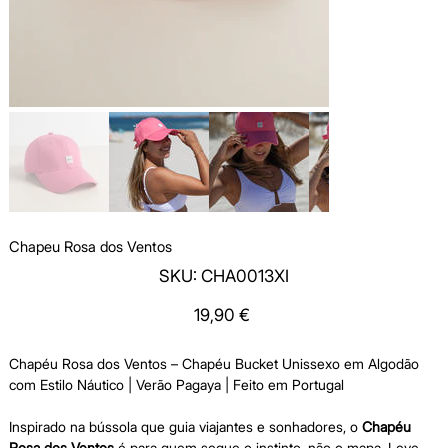
Chapeu Rosa dos Ventos
SKU
SKU:
CHA0013XI
CHA0013XI
Price
19,90 €
Chapéu Rosa dos Ventos – Chapéu Bucket Unissexo em Algodão
com Estilo Náutico | Verão Pagaya | Feito em Portugal
Inspirado na bússola que guia viajantes e sonhadores, o
Chapéu
Rosa dos Ventos
é para quem segue o instinto, não o mapa. Leve,