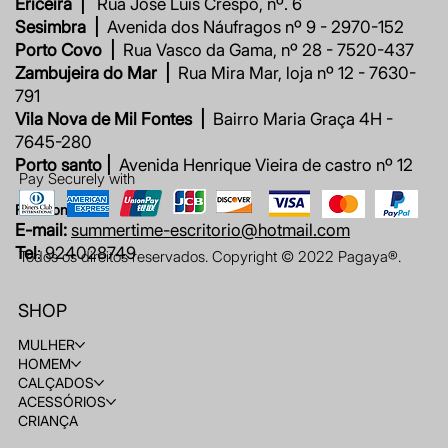
Ericeira |
Rua José Luis Crespo, nº. 6
Sesimbra |
Avenida dos Náufragos nº 9 - 2970-152
Porto Covo |
Rua Vasco da Gama, nº 28 - 7520-437
Zambujeira do Mar |
Rua Mira Mar, loja nº 12 - 7630-
791
Vila Nova de Mil Fontes |
Bairro Maria Graça 4H -
7645-280
Porto santo |
Avenida Henrique Vieira de castro nº 12
Pay Securely with
Fale connosco
E-mail:
summertime-escritorio@hotmail.com
Tel
: 924028749
Todos os direitos reservados. Copyright © 2022 Pagaya®.
SHOP
MULHER
HOMEM
CALÇADOS
ACESSÓRIOS
CRIANÇA