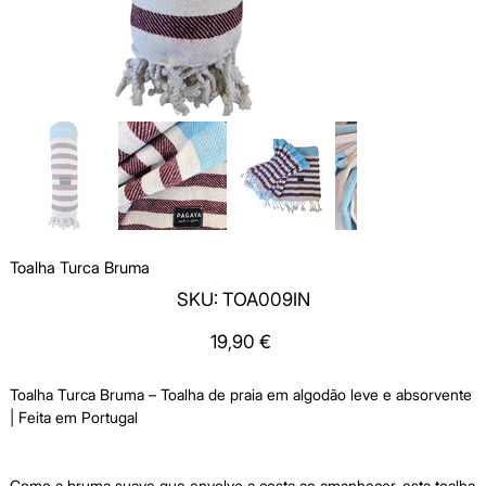
Toalha Turca Bruma
SKU
SKU:
TOA009IN
TOA009IN
Price
19,90 €
Toalha Turca Bruma – Toalha de praia em algodão leve e absorvente
| Feita em Portugal
Como a bruma suave que envolve a costa ao amanhecer, esta toalha