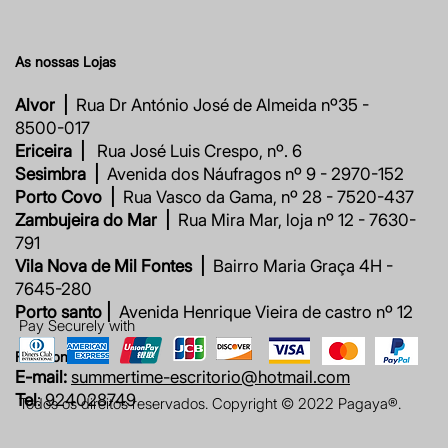
As nossas Lojas
Alvor |
Rua Dr António José de Almeida nº35 -
8500-017
Ericeira |
Rua José Luis Crespo, nº. 6
Sesimbra |
Avenida dos Náufragos nº 9 - 2970-152
Porto Covo |
Rua Vasco da Gama, nº 28 - 7520-437
Zambujeira do Mar |
Rua Mira Mar, loja nº 12 - 7630-
791
Vila Nova de Mil Fontes |
Bairro Maria Graça 4H -
7645-280
Porto santo |
Avenida Henrique Vieira de castro nº 12
Pay Securely with
Fale connosco
E-mail:
summertime-escritorio@hotmail.com
Tel
: 924028749
Todos os direitos reservados. Copyright © 2022 Pagaya®.