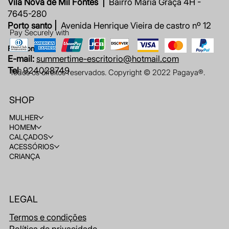
Vila Nova de Mil Fontes |
Bairro Maria Graça 4H -
7645-280
Porto santo |
Avenida Henrique Vieira de castro nº 12
Pay Securely with
Fale connosco
E-mail:
summertime-escritorio@hotmail.com
Tel
: 924028749
Todos os direitos reservados. Copyright © 2022 Pagaya®.
SHOP
MULHER
HOMEM
CALÇADOS
ACESSÓRIOS
CRIANÇA
LEGAL
Termos e condições