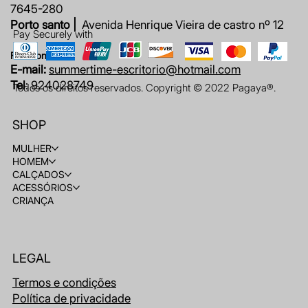
7645-280
Porto santo |
Avenida Henrique Vieira de castro nº 12
Pay Securely with
Fale connosco
E-mail:
summertime-escritorio@hotmail.com
Tel
: 924028749
Todos os direitos reservados. Copyright © 2022 Pagaya®.
SHOP
MULHER
HOMEM
CALÇADOS
ACESSÓRIOS
CRIANÇA
LEGAL
Termos e condições
Política de privacidade