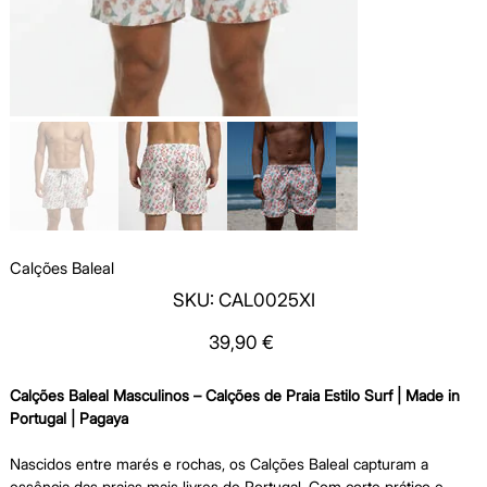
Calções Baleal
SKU
SKU:
CAL0025XI
CAL0025XI
Price
39,90 €
Calções Baleal Masculinos – Calções de Praia Estilo Surf | Made in
Portugal | Pagaya
Nascidos entre marés e rochas, os Calções Baleal capturam a
essência das praias mais livres de Portugal. Com corte prático e