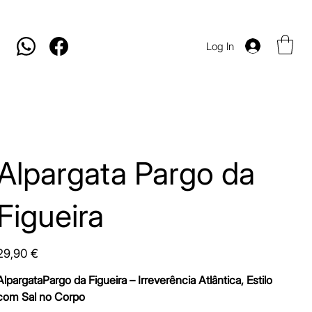
Log In
Alpargata Pargo da
Figueira
rice
29,90 €
AlpargataPargo da Figueira – Irreverência Atlântica, Estilo
com Sal no Corpo