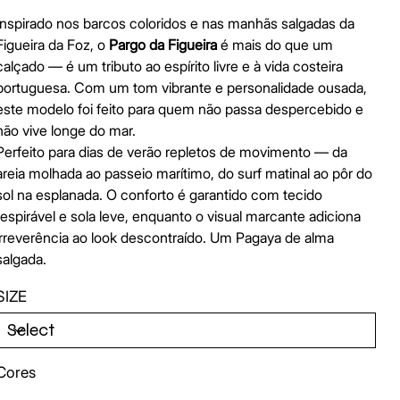
Inspirado nos barcos coloridos e nas manhãs salgadas da
Figueira da Foz, o
Pargo da Figueira
é mais do que um
calçado — é um tributo ao espírito livre e à vida costeira
portuguesa. Com um tom vibrante e personalidade ousada,
este modelo foi feito para quem não passa despercebido e
não vive longe do mar.
Perfeito para dias de verão repletos de movimento — da
areia molhada ao passeio marítimo, do surf matinal ao pôr do
sol na esplanada. O conforto é garantido com tecido
respirável e sola leve, enquanto o visual marcante adiciona
irreverência ao look descontraído. Um Pagaya de alma
salgada.
SIZE
Cores