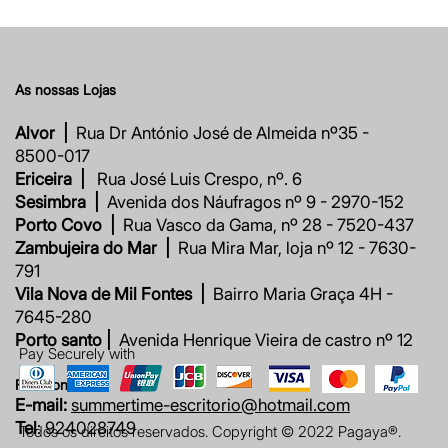
As nossas Lojas
Alvor |
Rua Dr António José de Almeida nº35 -
8500-017
Ericeira |
Rua José Luis Crespo, nº. 6
Sesimbra |
Avenida dos Náufragos nº 9 - 2970-152
Porto Covo |
Rua Vasco da Gama, nº 28 - 7520-437
Zambujeira do Mar |
Rua Mira Mar, loja nº 12 - 7630-
791
Vila Nova de Mil Fontes |
Bairro Maria Graça 4H -
7645-280
Porto santo |
Avenida Henrique Vieira de castro nº 12
Pay Securely with
Fale connosco
E-mail:
summertime-escritorio@hotmail.com
Tel
: 924028749
Todos os direitos reservados. Copyright © 2022 Pagaya®.